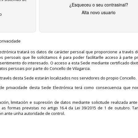
¿Esqueceu o seu contrasinal?
Alta novo usuario
co
privacidade
trónica tratará os datos de carácter persoal que proporcione a través 
s persoais que lle solicitamos é para poder facilitarlle acceso á parte p
nsentimento do interesado. O acceso a esta Sede mediante certificado dixit
os persoais por parte do Concello de Vilagarcia.
 través desta Sede estarán localizados nos servidores do propio Concello.
a de privacidade desta Sede Electrónica terá como consecuencia que n
ción, limitación e supresión de datos mediante solicitude realizada ante
as formas previstas no artigo 16.4 da Lei 39/2015 de 1 de outubro. T
ón ante unha autoridade de control.