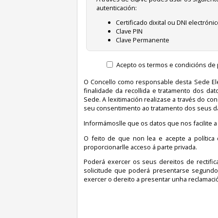
autenticación:
Certificado dixital ou DNI electróni
Clave PIN
Clave Permanente
Acepto os termos e condicións de 
O Concello como responsable desta Sede Elec
finalidade da recollida e tratamento dos dato
Sede. A lexitimación realizase a través do co
seu consentimento ao tratamento dos seus dat
Informámoslle que os datos que nos facilite a
O feito de que non lea e acepte a polític
proporcionarlle acceso á parte privada.
Poderá exercer os seus dereitos de rectifica
solicitude que poderá presentarse segundo 
exercer o dereito a presentar unha reclamaci