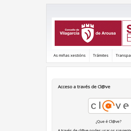
As miñas xestións
Trámites
Transpa
Acceso a través de Cl@ve
¿Que é Cl@ve?
A través de cl@ve podes usar os siguient