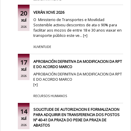
20
VERÁN XOVE 2026
O Ministerio de Transportes e Movilidad
xul
Sostenible
activou descontos de ata o 90% para
2026
facilitar aos mozos de entre 18 e 30 anos viaxar en
transporte público este ve...
[
+
]
XUVENTUDE
17
APROBACIÓN DEFINITIVA DA MODIFICACION DA RPT
E DO ACORDO MARCO
xul
APROBACIÓN DEFINITIVA DA MODIFICACION DA RPT
2026
E DO ACORDO MARCO
[
+
]
RECURSOS HUMANOS
SOLICITUDE DE AUTORIZACION E FORMALIZACION
14
PARA ADQUIRIR EN TRANSFERENCIA DOS POSTOS
xul
Nº 40-41 DA PRAZA DO PEIXE DA PRAZA DE
ABASTOS
2026