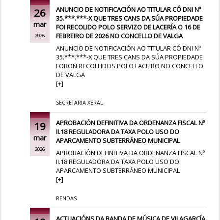
ANUNCIO DE NOTIFICACIÓN AO TITULAR CÓ DNI Nº
26
35.***.***-X QUE TRES CANS DA SÚA PROPIEDADE
mar
FOI RECOLIDO POLO SERVIZO DE LACERÍA O 16 DE
FEBREIRO DE 2026 NO CONCELLO DE VALGA
2026
ANUNCIO DE NOTIFICACIÓN AO TITULAR CÓ DNI Nº
35.***.***-X QUE TRES CANS DA SÚA PROPIEDADE
FORON RECOLLIDOS POLO LACEIRO NO CONCELLO
DE VALGA
[
+
]
SECRETARIA XERAL
APROBACIÓN DEFINITIVA DA ORDENANZA FISCAL Nº
19
II.18 REGULADORA DA TAXA POLO USO DO
mar
APARCAMENTO SUBTERRÁNEO MUNICIPAL
2026
APROBACIÓN DEFINITIVA DA ORDENANZA FISCAL Nº
II.18 REGULADORA DA TAXA POLO USO DO
APARCAMENTO SUBTERRÁNEO MUNICIPAL
[
+
]
RENDAS
ACTUACIÓNS DA BANDA DE MÚSICA DE VILAGARCÍA