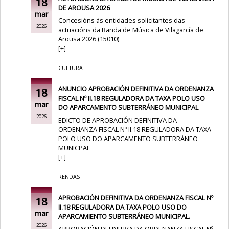
18
DE AROUSA 2026
mar
Concesións ás entidades solicitantes das
2026
actuacións da Banda de Música de Vilagarcía de
Arousa 2026 (15010)
[
+
]
CULTURA
ANUNCIO APROBACIÓN DEFINITIVA DA ORDENANZA
18
FISCAL Nº II.18 REGULADORA DA TAXA POLO USO
mar
DO APARCAMENTO SUBTERRÁNEO MUNICIPAL
2026
EDICTO DE APROBACIÓN DEFINITIVA DA
ORDENANZA FISCAL Nº II.18 REGULADORA DA TAXA
POLO USO DO APARCAMENTO SUBTERRÁNEO
MUNICPAL
[
+
]
RENDAS
APROBACIÓN DEFINITIVA DA ORDENANZA FISCAL Nº
18
II.18 REGULADORA DA TAXA POLO USO DO
mar
APARCAMIENTO SUBTERRÁNEO MUNICIPAL.
2026
APROBACIÓN DEFINITIVA DA ORDENANZA FISCAL Nº