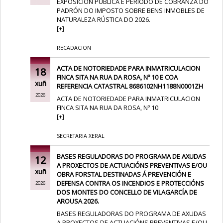
EXPOSICIÓN PÚBLICA E PERÍODO DE COBRANZA DO
PADRÓN DO IMPOSTO SOBRE BENS INMOBLES DE
NATURALEZA RÚSTICA DO 2026.
[
+
]
RECADACION
ACTA DE NOTORIEDADE PARA INMATRICULACION
18
FINCA SITA NA RUA DA ROSA, Nº 10 E COA
xuñ
REFERENCIA CATASTRAL 8686102NH1188N0001ZH
2026
ACTA DE NOTORIEDADE PARA INMATRICULACION
FINCA SITA NA RUA DA ROSA, Nº 10
[
+
]
SECRETARIA XERAL
BASES REGULADORAS DO PROGRAMA DE AXUDAS
12
A PROXECTOS DE ACTUACIÓNS PREVENTIVAS E/OU
xuñ
OBRA FORSTAL DESTINADAS Á PREVENCIÓN E
DEFENSA CONTRA OS INCENDIOS E PROTECCIÓNS
2026
DOS MONTES DO CONCELLO DE VILAGARCÍA DE
AROUSA 2026.
BASES REGULADORAS DO PROGRAMA DE AXUDAS
A PROXECTOS DE ACTUACIÓNS PREVENTIVAS E/OU