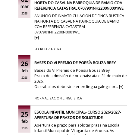
HORTA DO CASAL NA PARROQUIA DE BAMIO COA
mar
REFERENCIA CATASTRAL 0707901NH2200N0001WE
2026
ANUNCIO DE INMATRICULACION DE FINCA RUSTICA
NA HORTA DO CASAL NA PARROQUIA DE BAMIO
COA REFERENCIA CATASTRAL
0707901NH2200N0001WE
[
+
]
SECRETARIA XERAL
26
BASES DO VI PREMIO DE POESÍA BOUZA BREY
Bases do VI Premio de Poesía Bouza Brey
feb
Prazo de admisión de orixinais: ata o 31 de maio de
2026
2026.
Os traballos deberán ser en lingua galega, or...
[
+
]
NORMALIZACION LINGUISTICA
ESCOLA INFANTIL MUNICIPAL- CURSO 2026/2027-
25
APERTURA DE PRAZOS DE SOLICITUDE
feb
Apertura de prazo para solcitar praza na Escola
2026
Infantil Municipal de Vilagarcía de Arousa. As