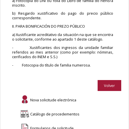
a) Fotocopia do DNI ou folla do Libro de familia do neno/a
inscrito.
b) Resgardo xustificativo do pago do precio público
correspondente.
II. PARA BONIFICACIÓN DO PREZO PÚBLICO
a) Xustificante acreditativo da situación na que se encontra
o solicitante, conforme ao apartado 1 deste catálogo.
- Xustificantes dos ingresos da unidade familiar
referidos ao mes anterior (como por exemplo: nóminas,
cerificados do INEM e S.S.)
- Fotocopia do título de familia numerosa.
Volver
Nova solicitude electrónica
Catálogo de procedementos
Formularios de solicitude