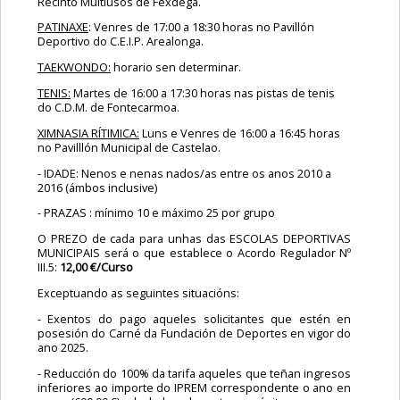
Recinto Multiusos de Fexdega.
PATINAXE
: Venres de 17:00 a 18:30 horas no Pavillón
Deportivo do C.E.I.P. Arealonga.
TAEKWONDO:
horario sen determinar.
TENIS:
Martes de 16:00 a 17:30 horas nas pistas de tenis
do C.D.M. de Fontecarmoa.
XIMNASIA RÍTIMICA:
Luns e Venres de 16:00 a 16:45 horas
no Pavilllón Municipal de Castelao.
- IDADE: Nenos e nenas nados/as entre os anos 2010 a
2016 (ámbos inclusive)
- PRAZAS : mínimo 10 e máximo 25 por grupo
O PREZO de cada para unhas das ESCOLAS DEPORTIVAS
MUNICIPAIS será o que establece o Acordo Regulador Nº
III.5:
12,00 €/Curso
Exceptuando as seguintes situacións:
- Exentos do pago aqueles solicitantes que estén en
posesión do Carné da Fundación de Deportes en vigor do
ano 2025.
- Reducción do 100% da tarifa aqueles que teñan ingresos
inferiores ao importe do IPREM correspondente o ano en