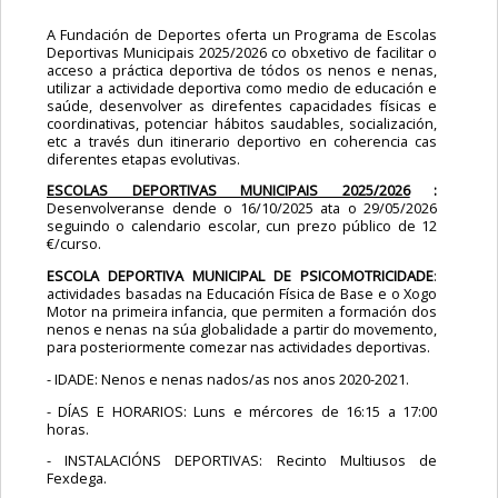
A Fundación de Deportes oferta un Programa de Escolas
Deportivas Municipais 2025/2026 co obxetivo de facilitar o
acceso a práctica deportiva de tódos os nenos e nenas,
utilizar a actividade deportiva como medio de educación e
saúde, desenvolver as direfentes capacidades físicas e
coordinativas, potenciar hábitos saudables, socialización,
etc a través dun itinerario deportivo en coherencia cas
diferentes etapas evolutivas.
ESCOLAS DEPORTIVAS MUNICIPAIS 2025/2026
:
Desenvolveranse dende o 16/10/2025 ata o 29/05/2026
seguindo o calendario escolar, cun prezo público de 12
€/curso.
ESCOLA DEPORTIVA MUNICIPAL DE PSICOMOTRICIDADE
:
actividades basadas na Educación Física de Base e o Xogo
Motor na primeira infancia, que permiten a formación dos
nenos e nenas na súa globalidade a partir do movemento,
para posteriormente comezar nas actividades deportivas.
- IDADE: Nenos e nenas nados/as nos anos 2020-2021.
- DÍAS E HORARIOS: Luns e mércores de 16:15 a 17:00
horas.
- INSTALACIÓNS DEPORTIVAS: Recinto Multiusos de
Fexdega.