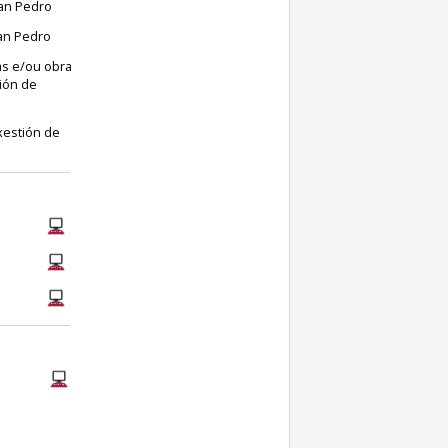
San Pedro
San Pedro
as e/ou obra
ción de
xestión de