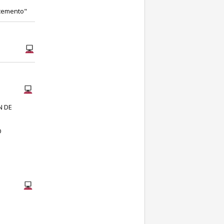
ecemento"
N DE
O