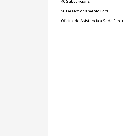
40 Subvencions
50 Desenvolvemento Local
Oficina de Asistencia á Sede Electrónica do Concello de Vilagarcía de Arousa