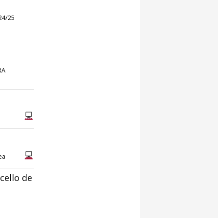
24/25
RA
ea
cello de