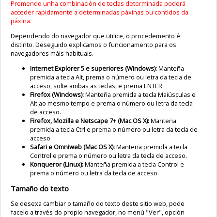
Premendo unha combinación de teclas determinada poderá
acceder rapidamente a determinadas páxinas ou contidos da
páxina.
Dependendo do navegador que utilice, o procedemento é
distinto. Deseguido explicamos o funcionamento para os
navegadores máis habituais.
Internet Explorer 5 e superiores (Windows):
Manteña
premida a tecla Alt, prema o número ou letra da tecla de
acceso, solte ambas as teclas, e prema ENTER.
Firefox (Windows):
Manteña premida a tecla Maiúsculas e
Alt ao mesmo tempo e prema o número ou letra da tecla
de acceso.
Firefox, Mozilla e Netscape 7+ (Mac OS X):
Manteña
premida a tecla Ctrl e prema o número ou letra da tecla de
acceso
Safari e Omniweb (Mac OS X):
Manteña premida a tecla
Control e prema o número ou letra da tecla de acceso.
Konqueror (Linux):
Manteña premida a tecla Control e
prema o número ou letra da tecla de acceso.
Tamaño do texto
Se desexa cambiar o tamaño do texto deste sitio web, pode
facelo a través do propio navegador, no menú "Ver", opción