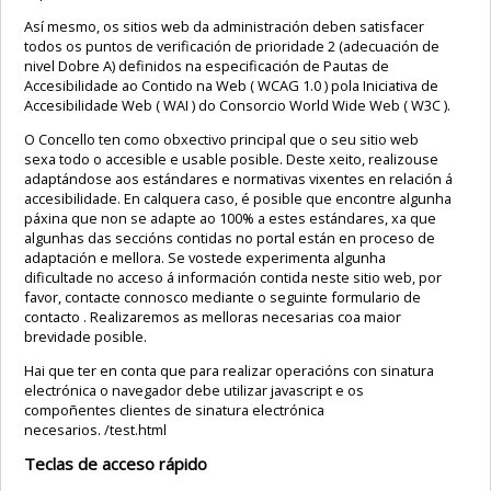
Así mesmo, os sitios web da administración deben satisfacer
todos os puntos de verificación de prioridade 2 (adecuación de
nivel Dobre A) definidos na especificación de Pautas de
Accesibilidade ao Contido na Web ( WCAG 1.0 ) pola Iniciativa de
Accesibilidade Web ( WAI ) do Consorcio World Wide Web ( W3C ).
O Concello ten como obxectivo principal que o seu sitio web
sexa todo o accesible e usable posible. Deste xeito, realizouse
adaptándose aos estándares e normativas vixentes en relación á
accesibilidade. En calquera caso, é posible que encontre algunha
páxina que non se adapte ao 100% a estes estándares, xa que
algunhas das seccións contidas no portal están en proceso de
adaptación e mellora. Se vostede experimenta algunha
dificultade no acceso á información contida neste sitio web, por
favor, contacte connosco mediante o seguinte formulario de
contacto . Realizaremos as melloras necesarias coa maior
brevidade posible.
Hai que ter en conta que para realizar operacións con sinatura
electrónica o navegador debe utilizar javascript e os
compoñentes clientes de sinatura electrónica
necesarios. /test.html
Teclas de acceso rápido