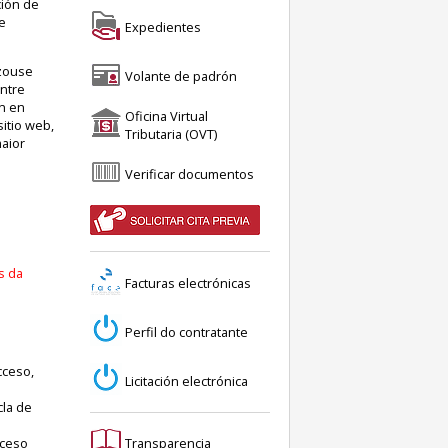
ción de
e
Expedientes
izouse
Volante de padrón
ontre
n en
Oficina Virtual
itio web,
Tributaria (OVT)
maior
Verificar documentos
s da
Facturas electrónicas
Perfil do contratante
cceso,
Licitación electrónica
cla de
cceso
Transparencia