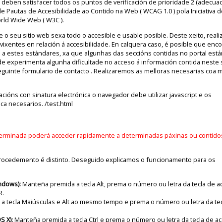
 deben satisfacer todos os puntos de verificación de prioridade 2 (adecua
de Pautas de Accesibilidade ao Contido na Web ( WCAG 1.0 ) pola Iniciativa d
rld Wide Web ( W3C ).
 o seu sitio web sexa todo o accesible e usable posible. Deste xeito, real
xentes en relación á accesibilidade. En calquera caso, é posible que enc
a estes estándares, xa que algunhas das seccións contidas no portal está
e experimenta algunha dificultade no acceso á información contida neste s
guinte formulario de contacto . Realizaremos as melloras necesarias coa 
acións con sinatura electrónica o navegador debe utilizar javascript e os
ca necesarios. /test.html
erminada poderá acceder rapidamente a determinadas páxinas ou contido
rocedemento é distinto. Deseguido explicamos o funcionamento para os
ndows):
Manteña premida a tecla Alt, prema o número ou letra da tecla de a
R.
a tecla Maiúsculas e Alt ao mesmo tempo e prema o número ou letra da te
S X):
Manteña premida a tecla Ctrl e prema o número ou letra da tecla de a