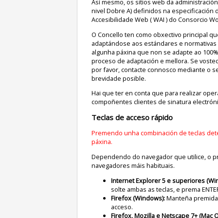
Así mesmo, os sitios web da administración
nivel Dobre A) definidos na especificación 
Accesibilidade Web ( WAI ) do Consorcio Wo
O Concello ten como obxectivo principal que
adaptándose aos estándares e normativas vi
algunha páxina que non se adapte ao 100% 
proceso de adaptación e mellora. Se vosted
por favor, contacte connosco mediante o se
brevidade posible.
Hai que ter en conta que para realizar oper
compoñentes clientes de sinatura electróni
Teclas de acceso rápido
Premendo unha combinación de teclas det
páxina.
Dependendo do navegador que utilice, o p
navegadores máis habituais.
Internet Explorer 5 e superiores (Wi
solte ambas as teclas, e prema ENTE
Firefox (Windows):
Manteña premida 
acceso.
Firefox, Mozilla e Netscape 7+ (Mac O