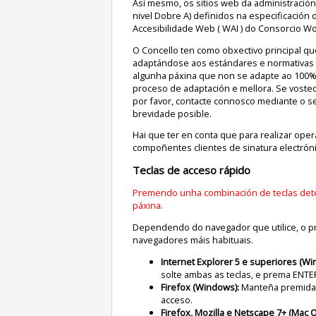
Así mesmo, os sitios web da administración
nivel Dobre A) definidos na especificación 
Accesibilidade Web ( WAI ) do Consorcio Wo
O Concello ten como obxectivo principal que
adaptándose aos estándares e normativas vi
algunha páxina que non se adapte ao 100% 
proceso de adaptación e mellora. Se vosted
por favor, contacte connosco mediante o se
brevidade posible.
Hai que ter en conta que para realizar oper
compoñentes clientes de sinatura electróni
Teclas de acceso rápido
Premendo unha combinación de teclas det
páxina.
Dependendo do navegador que utilice, o p
navegadores máis habituais.
Internet Explorer 5 e superiores (Wi
solte ambas as teclas, e prema ENTE
Firefox (Windows):
Manteña premida 
acceso.
Firefox, Mozilla e Netscape 7+ (Mac O