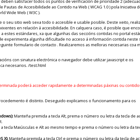
 deben satisfacer todos os puntos de verificación de prioridade 2 (adecua
de Pautas de Accesibilidade ao Contido na Web ( WCAG 1.0 ) pola Iniciativa d
rld Wide Web ( W3C ).
 o seu sitio web sexa todo o accesible e usable posible. Deste xeito, real
xentes en relación á accesibilidade. En calquera caso, é posible que enc
a estes estándares, xa que algunhas das seccións contidas no portal está
e experimenta algunha dificultade no acceso á información contida neste s
guinte formulario de contacto . Realizaremos as melloras necesarias coa 
acións con sinatura electrónica o navegador debe utilizar javascript e os
ca necesarios. /test.html
erminada poderá acceder rapidamente a determinadas páxinas ou contido
rocedemento é distinto. Deseguido explicamos o funcionamento para os
ndows):
Manteña premida a tecla Alt, prema o número ou letra da tecla de a
R.
a tecla Maiúsculas e Alt ao mesmo tempo e prema o número ou letra da te
S X):
Manteña premida a tecla Ctrl e prema o número ou letra da tecla de a