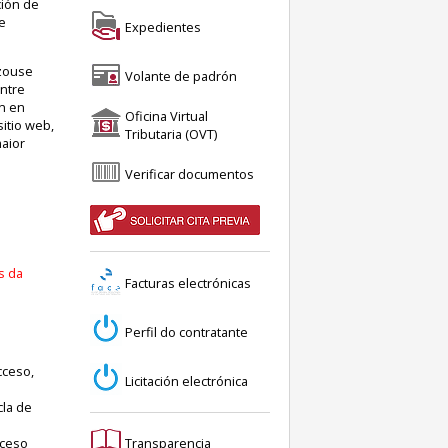
ción de
e
Expedientes
izouse
Volante de padrón
ontre
n en
Oficina Virtual
itio web,
Tributaria (OVT)
maior
Verificar documentos
s da
Facturas electrónicas
Perfil do contratante
cceso,
Licitación electrónica
cla de
cceso
Transparencia