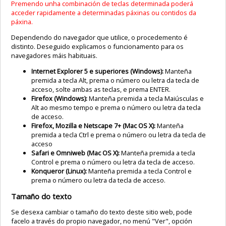
Premendo unha combinación de teclas determinada poderá
acceder rapidamente a determinadas páxinas ou contidos da
páxina.
Dependendo do navegador que utilice, o procedemento é
distinto. Deseguido explicamos o funcionamento para os
navegadores máis habituais.
Internet Explorer 5 e superiores (Windows):
Manteña
premida a tecla Alt, prema o número ou letra da tecla de
acceso, solte ambas as teclas, e prema ENTER.
Firefox (Windows):
Manteña premida a tecla Maiúsculas e
Alt ao mesmo tempo e prema o número ou letra da tecla
de acceso.
Firefox, Mozilla e Netscape 7+ (Mac OS X):
Manteña
premida a tecla Ctrl e prema o número ou letra da tecla de
acceso
Safari e Omniweb (Mac OS X):
Manteña premida a tecla
Control e prema o número ou letra da tecla de acceso.
Konqueror (Linux):
Manteña premida a tecla Control e
prema o número ou letra da tecla de acceso.
Tamaño do texto
Se desexa cambiar o tamaño do texto deste sitio web, pode
facelo a través do propio navegador, no menú "Ver", opción