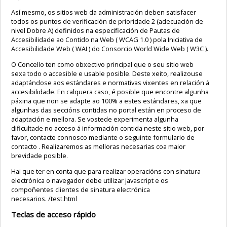
Así mesmo, os sitios web da administración deben satisfacer
todos os puntos de verificación de prioridade 2 (adecuación de
nivel Dobre A) definidos na especificación de Pautas de
Accesibilidade ao Contido na Web ( WCAG 1.0 ) pola Iniciativa de
Accesibilidade Web ( WAI ) do Consorcio World Wide Web ( W3C ).
O Concello ten como obxectivo principal que o seu sitio web
sexa todo o accesible e usable posible. Deste xeito, realizouse
adaptándose aos estándares e normativas vixentes en relación á
accesibilidade. En calquera caso, é posible que encontre algunha
páxina que non se adapte ao 100% a estes estándares, xa que
algunhas das seccións contidas no portal están en proceso de
adaptación e mellora. Se vostede experimenta algunha
dificultade no acceso á información contida neste sitio web, por
favor, contacte connosco mediante o seguinte formulario de
contacto . Realizaremos as melloras necesarias coa maior
brevidade posible.
Hai que ter en conta que para realizar operacións con sinatura
electrónica o navegador debe utilizar javascript e os
compoñentes clientes de sinatura electrónica
necesarios. /test.html
Teclas de acceso rápido