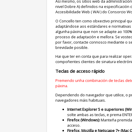
Así mesmo, os sitios web da administración
nivel Dobre A) definidos na especificación 
Accesibilidade Web ( WAI ) do Consorcio Wo
O Concello ten como obxectivo principal que
adaptándose aos estándares e normativas vi
algunha páxina que non se adapte ao 100% 
proceso de adaptación e mellora. Se vosted
por favor, contacte connosco mediante o se
brevidade posible.
Hai que ter en conta que para realizar oper
compoñentes clientes de sinatura electróni
Teclas de acceso rápido
Premendo unha combinación de teclas det
páxina.
Dependendo do navegador que utilice, o p
navegadores máis habituais.
Internet Explorer 5 e superiores (Wi
solte ambas as teclas, e prema ENTE
Firefox (Windows):
Manteña premida 
acceso.
Firefox, Mozilla e Netscape 7+ (Mac O