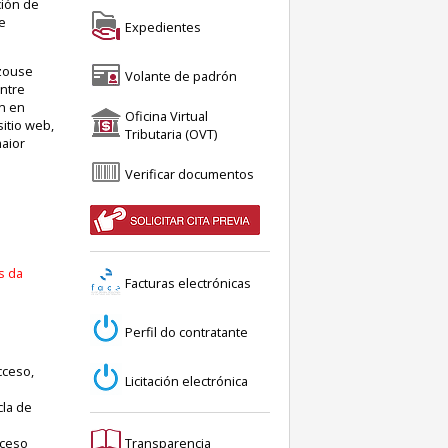
ción de
e
Expedientes
izouse
Volante de padrón
ontre
n en
Oficina Virtual
itio web,
Tributaria (OVT)
maior
Verificar documentos
s da
Facturas electrónicas
Perfil do contratante
cceso,
Licitación electrónica
cla de
cceso
Transparencia