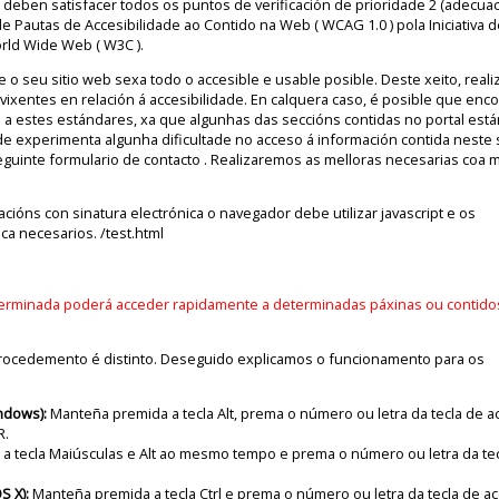
 deben satisfacer todos os puntos de verificación de prioridade 2 (adecua
de Pautas de Accesibilidade ao Contido na Web ( WCAG 1.0 ) pola Iniciativa d
rld Wide Web ( W3C ).
 o seu sitio web sexa todo o accesible e usable posible. Deste xeito, real
xentes en relación á accesibilidade. En calquera caso, é posible que enc
a estes estándares, xa que algunhas das seccións contidas no portal está
e experimenta algunha dificultade no acceso á información contida neste s
guinte formulario de contacto . Realizaremos as melloras necesarias coa 
acións con sinatura electrónica o navegador debe utilizar javascript e os
ca necesarios. /test.html
erminada poderá acceder rapidamente a determinadas páxinas ou contido
rocedemento é distinto. Deseguido explicamos o funcionamento para os
ndows):
Manteña premida a tecla Alt, prema o número ou letra da tecla de a
R.
a tecla Maiúsculas e Alt ao mesmo tempo e prema o número ou letra da te
S X):
Manteña premida a tecla Ctrl e prema o número ou letra da tecla de a