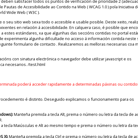
 deben satisfacer todos os puntos de verificación de prioridade 2 (adecua
de Pautas de Accesibilidade ao Contido na Web ( WCAG 1.0 ) pola Iniciativa d
rld Wide Web ( W3C ).
 o seu sitio web sexa todo o accesible e usable posible. Deste xeito, real
xentes en relación á accesibilidade. En calquera caso, é posible que enc
a estes estándares, xa que algunhas das seccións contidas no portal está
e experimenta algunha dificultade no acceso á información contida neste s
guinte formulario de contacto . Realizaremos as melloras necesarias coa 
acións con sinatura electrónica o navegador debe utilizar javascript e os
ca necesarios. /test.html
erminada poderá acceder rapidamente a determinadas páxinas ou contido
rocedemento é distinto. Deseguido explicamos o funcionamento para os
ndows):
Manteña premida a tecla Alt, prema o número ou letra da tecla de a
R.
a tecla Maiúsculas e Alt ao mesmo tempo e prema o número ou letra da te
S X):
Manteña premida a tecla Ctrl e prema o número ou letra da tecla de a