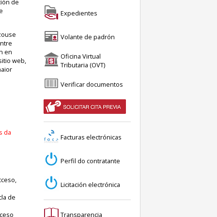
ción de
e
Expedientes
izouse
Volante de padrón
ontre
n en
Oficina Virtual
itio web,
Tributaria (OVT)
maior
Verificar documentos
s da
Facturas electrónicas
Perfil do contratante
cceso,
Licitación electrónica
cla de
cceso
Transparencia