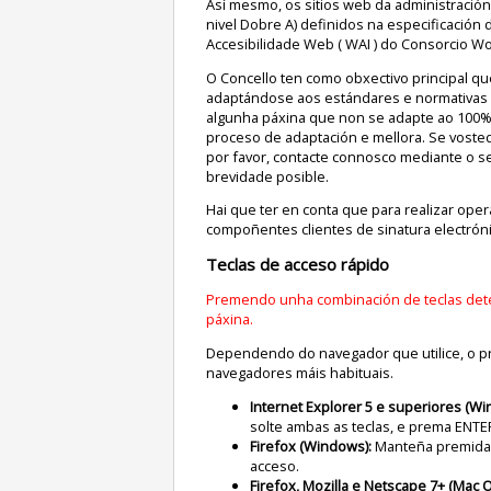
Así mesmo, os sitios web da administración
nivel Dobre A) definidos na especificación 
Accesibilidade Web ( WAI ) do Consorcio Wo
O Concello ten como obxectivo principal que
adaptándose aos estándares e normativas vi
algunha páxina que non se adapte ao 100% 
proceso de adaptación e mellora. Se vosted
por favor, contacte connosco mediante o se
brevidade posible.
Hai que ter en conta que para realizar oper
compoñentes clientes de sinatura electróni
Teclas de acceso rápido
Premendo unha combinación de teclas det
páxina.
Dependendo do navegador que utilice, o p
navegadores máis habituais.
Internet Explorer 5 e superiores (Wi
solte ambas as teclas, e prema ENTE
Firefox (Windows):
Manteña premida 
acceso.
Firefox, Mozilla e Netscape 7+ (Mac O