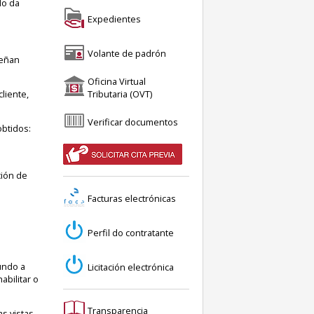
do da
Expedientes
Volante de padrón
teñan
Oficina Virtual
Tributaria (OVT)
liente,
Verificar documentos
obtidos:
ción de
Facturas electrónicas
Perfil do contratante
a
undo a
Licitación electrónica
abilitar o
Transparencia
s vistas,