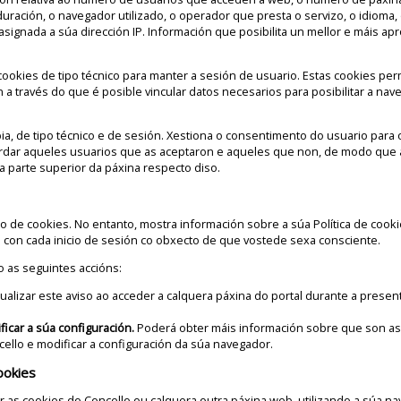
 duración, o navegador utilizado, o operador que presta o servizo, o idioma,
 asignada a súa dirección IP. Información que posibilita un mellor e máis ap
ookies de tipo técnico para manter a sesión de usuario. Estas cookies per
 a través do que é posible vincular datos necesarios para posibilitar a nav
a, de tipo técnico e de sesión. Xestiona o consentimento do usuario para 
ordar aqueles usuarios que as aceptaron e aqueles que non, de modo que
a parte superior da páxina respecto diso.
 de cookies. No entanto, mostra información sobre a súa Política de cooki
l con cada inicio de sesión co obxecto de que vostede sexa consciente.
o as seguintes accións:
ualizar este aviso ao acceder a calquera páxina do portal durante a presen
ficar a súa configuración.
Poderá obter máis información sobre que son as
cello e modificar a configuración da súa navegador.
ookies
r as cookies do Concello ou calquera outra páxina web, utilizando a súa n