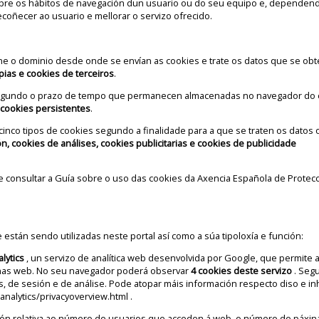
bre os hábitos de navegación dun usuario ou do seu equipo e, dependen
ecoñecer ao usuario e mellorar o servizo ofrecido.
e o dominio desde onde se envían as cookies e trate os datos que se ob
pias e cookies de terceiros
.
segundo o prazo de tempo que permanecen almacenadas no navegador do c
 cookies persistentes
.
n cinco tipos de cookies segundo a finalidade para a que se traten os datos 
n, cookies de análises, cookies publicitarias e cookies de publicidade
e consultar a
Guía sobre o uso das cookies da Axencia Española de Protec
 están sendo utilizadas neste portal así como a súa tipoloxía e función:
lytics
, un servizo de analítica web desenvolvida por Google, que permite 
inas web. No seu navegador poderá observar
4 cookies deste servizo
. Seg
as, de sesión e de análise. Pode atopar máis información respecto diso e inh
analytics/privacyoverview.html
.
ión relativa ao número de usuarios que acceden á web, o número de páxina