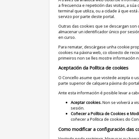
a frecuencia e repetición das visitas, a súa
terminal que utiliza, ou a cidade á que está
servizo por parte deste portal.
Outras das cookies que se descargan son c
almacenar un identificador único por sesión
en curso.
Para rematar, descárgase unha cookie propi
cookies na páxina web, co obxecto de rec
primeiros non se lles mostre información n
Aceptación da Política de cookies
O Concello asume que vostede acepta o uso
parte superior de calquera páxina do porta
Ante esta información é posible levar a cab
Aceptar cookies.
Non se volverá a vis
sesión.
Coñecer a Política de Cookies e Modi
coñecer a Política de cookies do Con
Como modificar a configuración das c
Vostede pode restrinxir, bloquear ou borra