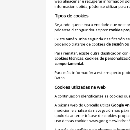
web almacenar e recuperar información so
información obtida, pódense utilizar para r
Tipos de cookies
Segundo quen sexa a entidade que xestion
pódense distinguir dous tipos:
cookies pro
Existe tamén unha segunda clasificación 
podendo tratarse de cookies
de sesión ou
Para rematar, existe outra clasificación co
cookies técnicas, cookies de personalizació
comportamental
.
Para máis información a este respecto pod
Datos
Cookies utilizadas na web
A continuación identifícanse as cookies que
A páxina web do Concello utiliza
Google Ana
medición e análise da navegación nas páx
tipoloxía anterior trátase de cookies propi
uso destas cookies
www.google.es/intl/es/
A través da analítica web obtense informac