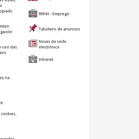
 o
ropiado
RRHH - Emprego
miten
Taboleiro de anuncios
egación
Novas da sede
o uso das
electrónica
 aos
Intranet
es na
te
 cookies,
avegador.