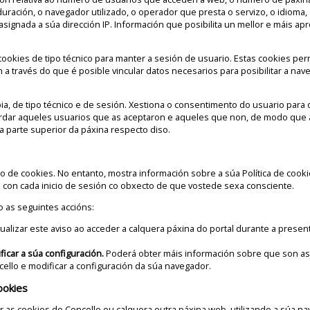
 duración, o navegador utilizado, o operador que presta o servizo, o idioma,
 asignada a súa dirección IP. Información que posibilita un mellor e máis ap
ookies de tipo técnico para manter a sesión de usuario. Estas cookies per
 a través do que é posible vincular datos necesarios para posibilitar a nav
a, de tipo técnico e de sesión. Xestiona o consentimento do usuario para 
ordar aqueles usuarios que as aceptaron e aqueles que non, de modo que
a parte superior da páxina respecto diso.
 de cookies. No entanto, mostra información sobre a súa Política de cooki
l con cada inicio de sesión co obxecto de que vostede sexa consciente.
o as seguintes accións:
ualizar este aviso ao acceder a calquera páxina do portal durante a presen
ficar a súa configuración.
Poderá obter máis información sobre que son as
cello e modificar a configuración da súa navegador.
ookies
r as cookies do Concello ou calquera outra páxina web, utilizando a súa n