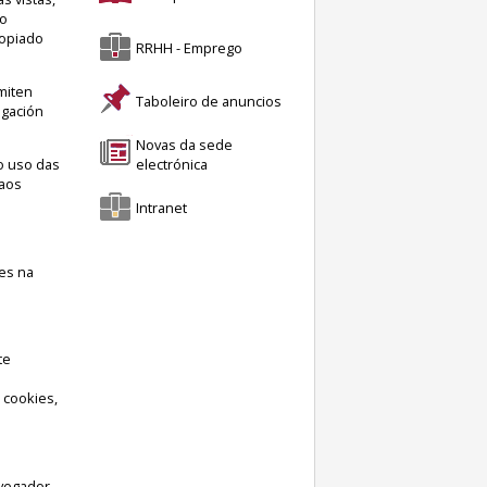
 o
ropiado
RRHH - Emprego
miten
Taboleiro de anuncios
egación
Novas da sede
o uso das
electrónica
 aos
Intranet
es na
te
 cookies,
avegador.