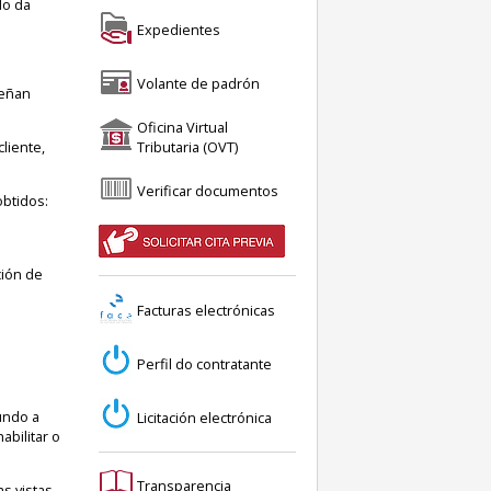
do da
Expedientes
Volante de padrón
teñan
Oficina Virtual
Tributaria (OVT)
liente,
Verificar documentos
obtidos:
ción de
Facturas electrónicas
Perfil do contratante
a
undo a
Licitación electrónica
abilitar o
Transparencia
s vistas,