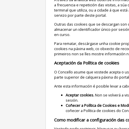
a frecuencia e repetición das visitas, a súa
terminal que utiliza, ou a cidade á que está
servizo por parte deste portal.
Outras das cookies que se descargan son c
almacenar un identificador único por sesión
en curso.
Para rematar, descárgase unha cookie propi
cookies na páxina web, co obxecto de rec
primeiros non se lles mostre información n
Aceptación da Política de cookies
O Concello asume que vostede acepta o uso
parte superior de calquera páxina do porta
Ante esta información é posible levar a cab
Aceptar cookies.
Non se volverá a vis
sesión.
Coñecer a Política de Cookies e Modi
coñecer a Política de cookies do Con
Como modificar a configuración das c
Vostede pode restrinxir, bloquear ou borra