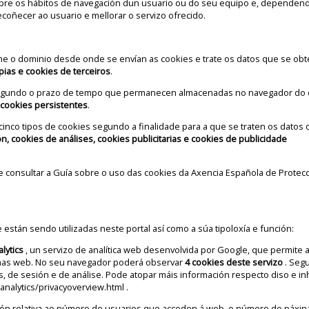
bre os hábitos de navegación dun usuario ou do seu equipo e, dependen
ecoñecer ao usuario e mellorar o servizo ofrecido.
e o dominio desde onde se envían as cookies e trate os datos que se ob
pias e cookies de terceiros
.
segundo o prazo de tempo que permanecen almacenadas no navegador do c
 cookies persistentes
.
n cinco tipos de cookies segundo a finalidade para a que se traten os datos 
n, cookies de análises, cookies publicitarias e cookies de publicidade
e consultar a
Guía sobre o uso das cookies da Axencia Española de Protec
 están sendo utilizadas neste portal así como a súa tipoloxía e función:
lytics
, un servizo de analítica web desenvolvida por Google, que permite 
inas web. No seu navegador poderá observar
4 cookies deste servizo
. Seg
as, de sesión e de análise. Pode atopar máis información respecto diso e inh
analytics/privacyoverview.html
.
ión relativa ao número de usuarios que acceden á web, o número de páxina