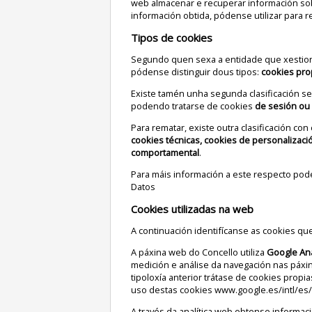
web almacenar e recuperar información so
información obtida, pódense utilizar para r
Tipos de cookies
Segundo quen sexa a entidade que xestion
pódense distinguir dous tipos:
cookies pro
Existe tamén unha segunda clasificación 
podendo tratarse de cookies
de sesión ou
Para rematar, existe outra clasificación co
cookies técnicas, cookies de personalizació
comportamental
.
Para máis información a este respecto pod
Datos
Cookies utilizadas na web
A continuación identifícanse as cookies que
A páxina web do Concello utiliza
Google Ana
medición e análise da navegación nas páx
tipoloxía anterior trátase de cookies propi
uso destas cookies
www.google.es/intl/es/
A través da analítica web obtense informac