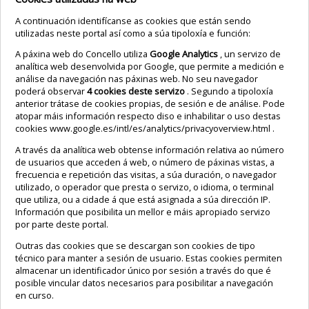
A continuación identifícanse as cookies que están sendo
utilizadas neste portal así como a súa tipoloxía e función:
A páxina web do Concello utiliza
Google Analytics
, un servizo de
analítica web desenvolvida por Google, que permite a medición e
análise da navegación nas páxinas web. No seu navegador
poderá observar
4 cookies deste servizo
. Segundo a tipoloxía
anterior trátase de cookies propias, de sesión e de análise. Pode
atopar máis información respecto diso e inhabilitar o uso destas
cookies
www.google.es/intl/es/analytics/privacyoverview.html
.
A través da analítica web obtense información relativa ao número
de usuarios que acceden á web, o número de páxinas vistas, a
frecuencia e repetición das visitas, a súa duración, o navegador
utilizado, o operador que presta o servizo, o idioma, o terminal
que utiliza, ou a cidade á que está asignada a súa dirección IP.
Información que posibilita un mellor e máis apropiado servizo
por parte deste portal.
Outras das cookies que se descargan son cookies de tipo
técnico para manter a sesión de usuario. Estas cookies permiten
almacenar un identificador único por sesión a través do que é
posible vincular datos necesarios para posibilitar a navegación
en curso.