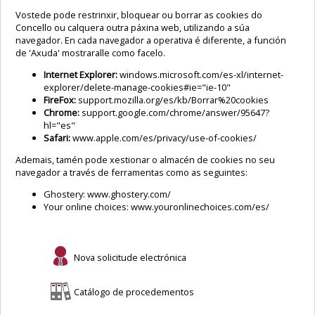
Vostede pode restrinxir, bloquear ou borrar as cookies do
Concello ou calquera outra páxina web, utilizando a súa
navegador. En cada navegador a operativa é diferente, a función
de 'Axuda' mostraralle como facelo.
Internet Explorer:
windows.microsoft.com/es-xl/internet-
explorer/delete-manage-cookies#ie="ie-10"
FireFox:
support.mozilla.org/es/kb/Borrar%20cookies
Chrome:
support.google.com/chrome/answer/95647?
hl="es"
Safari:
www.apple.com/es/privacy/use-of-cookies/
Ademais, tamén pode xestionar o almacén de cookies no seu
navegador a través de ferramentas como as seguintes:
Ghostery:
www.ghostery.com/
Your online choices:
www.youronlinechoices.com/es/
Nova solicitude electrónica
Catálogo de procedementos