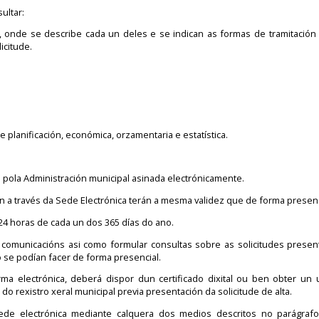
ultar:
 onde se describe cada un deles e se indican as formas de tramitación 
icitude.
de planificación, económica, orzamentaria e estatística.
 pola Administración municipal asinada electrónicamente.
en a través da Sede Electrónica terán a mesma validez que de forma presenc
24 horas de cada un dos 365 días do ano.
e comunicacións asi como formular consultas sobre as solicitudes presen
ó se podían facer de forma presencial.
rma electrónica, deberá dispor dun certificado dixital ou ben obter un 
 do rexistro xeral municipal previa presentación da solicitude de alta.
sede electrónica mediante calquera dos medios descritos no parágrafo