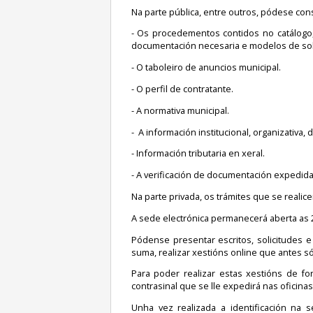
Na parte pública, entre outros, pódese cons
- Os procedementos contidos no catálogo,
documentación necesaria e modelos de sol
- O taboleiro de anuncios municipal.
- O perfil de contratante.
- A normativa municipal.
- A información institucional, organizativa, 
- Información tributaria en xeral.
- A verificación de documentación expedida
Na parte privada, os trámites que se realic
A sede electrónica permanecerá aberta as 
Pódense presentar escritos, solicitudes 
suma, realizar xestións online que antes s
Para poder realizar estas xestións de fo
contrasinal que se lle expedirá nas oficinas
Unha vez realizada a identificación na 