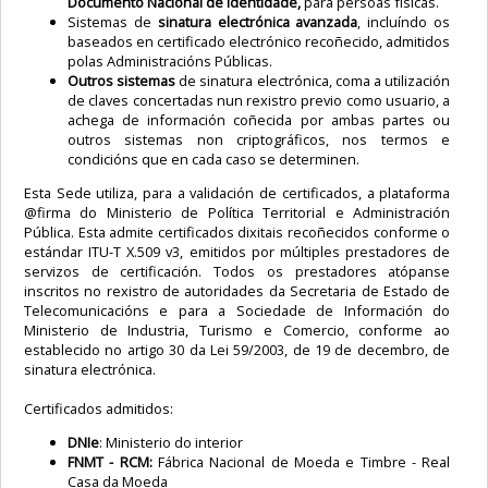
Documento Nacional de Identidade,
para persoas físicas.
Sistemas de
sinatura electrónica avanzada
, incluíndo os
baseados en certificado electrónico recoñecido, admitidos
polas Administracións Públicas.
Outros sistemas
de sinatura electrónica, coma a utilización
de claves concertadas nun rexistro previo como usuario, a
achega de información coñecida por ambas partes ou
outros sistemas non criptográficos, nos termos e
condicións que en cada caso se determinen.
Esta Sede utiliza, para a validación de certificados, a plataforma
@firma do Ministerio de Política Territorial e Administración
Pública. Esta admite certificados dixitais recoñecidos conforme o
estándar ITU-T X.509 v3, emitidos por múltiples prestadores de
servizos de certificación. Todos os prestadores atópanse
inscritos no rexistro de autoridades da Secretaria de Estado de
Telecomunicacións e para a Sociedade de Información do
Ministerio de Industria, Turismo e Comercio, conforme ao
establecido no artigo 30 da Lei 59/2003, de 19 de decembro, de
sinatura electrónica.
Certificados admitidos:
DNIe
: Ministerio do interior
FNMT - RCM:
Fábrica Nacional de Moeda e Timbre - Real
Casa da Moeda