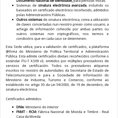
Documento Nacional de Identidade,
para persoas físicas.
Sistemas de
sinatura electrónica avanzada
, incluíndo os
baseados en certificado electrónico recoñecido, admitidos
polas Administracións Públicas.
Outros sistemas
de sinatura electrónica, coma a utilización
de claves concertadas nun rexistro previo como usuario, a
achega de información coñecida por ambas partes ou
outros sistemas non criptográficos, nos termos e
condicións que en cada caso se determinen.
Esta Sede utiliza, para a validación de certificados, a plataforma
@firma do Ministerio de Política Territorial e Administración
Pública. Esta admite certificados dixitais recoñecidos conforme o
estándar ITU-T X.509 v3, emitidos por múltiples prestadores de
servizos de certificación. Todos os prestadores atópanse
inscritos no rexistro de autoridades da Secretaria de Estado de
Telecomunicacións e para a Sociedade de Información do
Ministerio de Industria, Turismo e Comercio, conforme ao
establecido no artigo 30 da Lei 59/2003, de 19 de decembro, de
sinatura electrónica.
Certificados admitidos:
DNIe
: Ministerio do interior
FNMT - RCM:
Fábrica Nacional de Moeda e Timbre - Real
Casa da Moeda