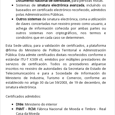
Documento Nacional de Identidade,
para persoas físicas.
Sistemas de
sinatura electrónica avanzada
, incluíndo os
baseados en certificado electrónico recoñecido, admitidos
polas Administracións Públicas.
Outros sistemas
de sinatura electrónica, coma a utilización
de claves concertadas nun rexistro previo como usuario, a
achega de información coñecida por ambas partes ou
outros sistemas non criptográficos, nos termos e
condicións que en cada caso se determinen.
Esta Sede utiliza, para a validación de certificados, a plataforma
@firma do Ministerio de Política Territorial e Administración
Pública. Esta admite certificados dixitais recoñecidos conforme o
estándar ITU-T X.509 v3, emitidos por múltiples prestadores de
servizos de certificación. Todos os prestadores atópanse
inscritos no rexistro de autoridades da Secretaria de Estado de
Telecomunicacións e para a Sociedade de Información do
Ministerio de Industria, Turismo e Comercio, conforme ao
establecido no artigo 30 da Lei 59/2003, de 19 de decembro, de
sinatura electrónica.
Certificados admitidos:
DNIe
: Ministerio do interior
FNMT - RCM:
Fábrica Nacional de Moeda e Timbre - Real
Casa da Moeda