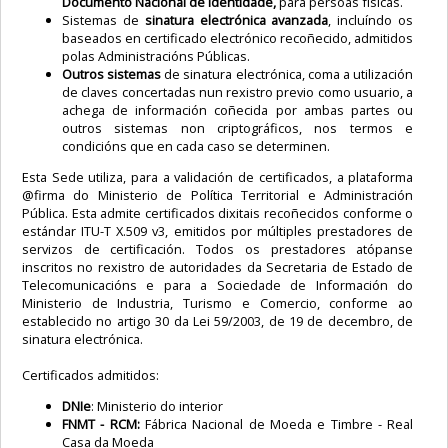
Documento Nacional de Identidade,
para persoas físicas.
Sistemas de
sinatura electrónica avanzada
, incluíndo os
baseados en certificado electrónico recoñecido, admitidos
polas Administracións Públicas.
Outros sistemas
de sinatura electrónica, coma a utilización
de claves concertadas nun rexistro previo como usuario, a
achega de información coñecida por ambas partes ou
outros sistemas non criptográficos, nos termos e
condicións que en cada caso se determinen.
Esta Sede utiliza, para a validación de certificados, a plataforma
@firma do Ministerio de Política Territorial e Administración
Pública. Esta admite certificados dixitais recoñecidos conforme o
estándar ITU-T X.509 v3, emitidos por múltiples prestadores de
servizos de certificación. Todos os prestadores atópanse
inscritos no rexistro de autoridades da Secretaria de Estado de
Telecomunicacións e para a Sociedade de Información do
Ministerio de Industria, Turismo e Comercio, conforme ao
establecido no artigo 30 da Lei 59/2003, de 19 de decembro, de
sinatura electrónica.
Certificados admitidos:
DNIe
: Ministerio do interior
FNMT - RCM:
Fábrica Nacional de Moeda e Timbre - Real
Casa da Moeda