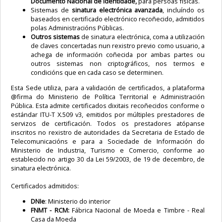
Documento Nacional de Identidade,
para persoas físicas.
Sistemas de
sinatura electrónica avanzada
, incluíndo os
baseados en certificado electrónico recoñecido, admitidos
polas Administracións Públicas.
Outros sistemas
de sinatura electrónica, coma a utilización
de claves concertadas nun rexistro previo como usuario, a
achega de información coñecida por ambas partes ou
outros sistemas non criptográficos, nos termos e
condicións que en cada caso se determinen.
Esta Sede utiliza, para a validación de certificados, a plataforma
@firma do Ministerio de Política Territorial e Administración
Pública. Esta admite certificados dixitais recoñecidos conforme o
estándar ITU-T X.509 v3, emitidos por múltiples prestadores de
servizos de certificación. Todos os prestadores atópanse
inscritos no rexistro de autoridades da Secretaria de Estado de
Telecomunicacións e para a Sociedade de Información do
Ministerio de Industria, Turismo e Comercio, conforme ao
establecido no artigo 30 da Lei 59/2003, de 19 de decembro, de
sinatura electrónica.
Certificados admitidos:
DNIe
: Ministerio do interior
FNMT - RCM:
Fábrica Nacional de Moeda e Timbre - Real
Casa da Moeda