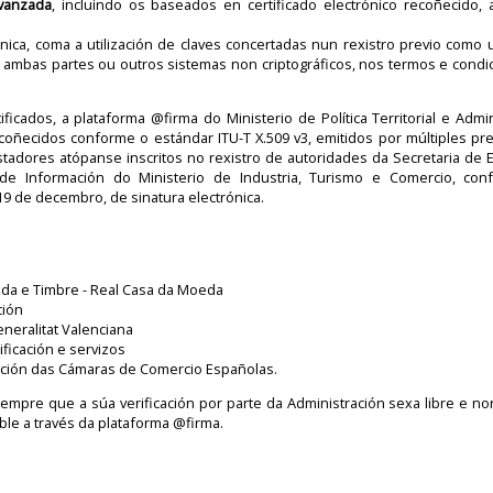
avanzada
, incluíndo os baseados en certificado electrónico recoñecido, 
nica, coma a utilización de claves concertadas nun rexistro previo como u
 ambas partes ou outros sistemas non criptográficos, nos termos e condi
tificados, a plataforma @firma do Ministerio de Política Territorial e Admi
 recoñecidos conforme o estándar ITU-T X.509 v3, emitidos por múltiples p
estadores atópanse inscritos no rexistro de autoridades da Secretaria de 
de Información do Ministerio de Industria, Turismo e Comercio, co
 19 de decembro, de sinatura electrónica.
da e Timbre - Real Casa da Moeda
ción
eneralitat Valenciana
ificación e servizos
cación das Cámaras de Comercio Españolas.
sempre que a súa verificación por parte da Administración sexa libre e n
ble a través da plataforma @firma.