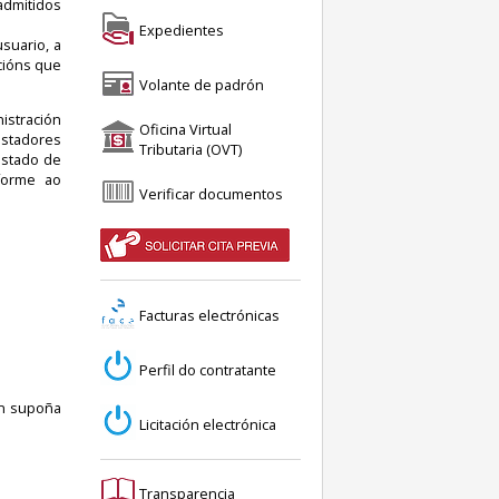
admitidos
Expedientes
suario, a
cións que
Volante de padrón
nistración
Oficina Virtual
restadores
Tributaria (OVT)
Estado de
nforme ao
Verificar documentos
Facturas electrónicas
Perfil do contratante
on supoña
Licitación electrónica
Transparencia