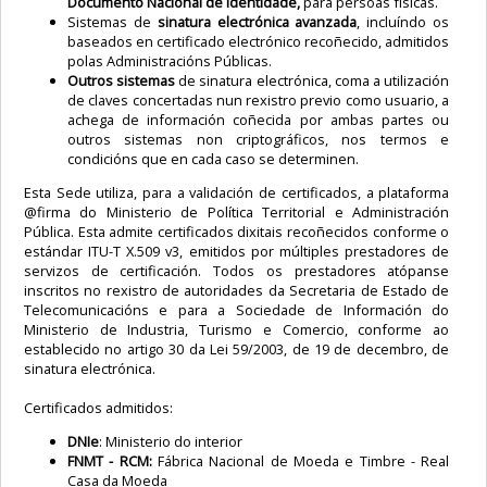
Documento Nacional de Identidade,
para persoas físicas.
Sistemas de
sinatura electrónica avanzada
, incluíndo os
baseados en certificado electrónico recoñecido, admitidos
polas Administracións Públicas.
Outros sistemas
de sinatura electrónica, coma a utilización
de claves concertadas nun rexistro previo como usuario, a
achega de información coñecida por ambas partes ou
outros sistemas non criptográficos, nos termos e
condicións que en cada caso se determinen.
Esta Sede utiliza, para a validación de certificados, a plataforma
@firma do Ministerio de Política Territorial e Administración
Pública. Esta admite certificados dixitais recoñecidos conforme o
estándar ITU-T X.509 v3, emitidos por múltiples prestadores de
servizos de certificación. Todos os prestadores atópanse
inscritos no rexistro de autoridades da Secretaria de Estado de
Telecomunicacións e para a Sociedade de Información do
Ministerio de Industria, Turismo e Comercio, conforme ao
establecido no artigo 30 da Lei 59/2003, de 19 de decembro, de
sinatura electrónica.
Certificados admitidos:
DNIe
: Ministerio do interior
FNMT - RCM:
Fábrica Nacional de Moeda e Timbre - Real
Casa da Moeda