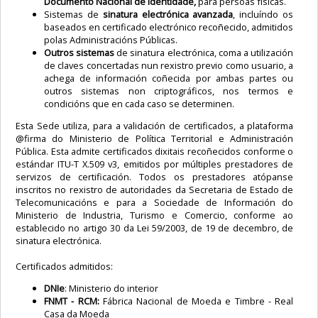
Documento Nacional de Identidade,
para persoas físicas.
Sistemas de
sinatura electrónica avanzada
, incluíndo os
baseados en certificado electrónico recoñecido, admitidos
polas Administracións Públicas.
Outros sistemas
de sinatura electrónica, coma a utilización
de claves concertadas nun rexistro previo como usuario, a
achega de información coñecida por ambas partes ou
outros sistemas non criptográficos, nos termos e
condicións que en cada caso se determinen.
Esta Sede utiliza, para a validación de certificados, a plataforma
@firma do Ministerio de Política Territorial e Administración
Pública. Esta admite certificados dixitais recoñecidos conforme o
estándar ITU-T X.509 v3, emitidos por múltiples prestadores de
servizos de certificación. Todos os prestadores atópanse
inscritos no rexistro de autoridades da Secretaria de Estado de
Telecomunicacións e para a Sociedade de Información do
Ministerio de Industria, Turismo e Comercio, conforme ao
establecido no artigo 30 da Lei 59/2003, de 19 de decembro, de
sinatura electrónica.
Certificados admitidos:
DNIe
: Ministerio do interior
FNMT - RCM:
Fábrica Nacional de Moeda e Timbre - Real
Casa da Moeda