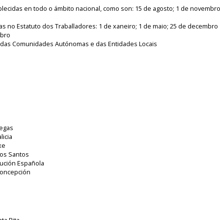
blecidas en todo o ámbito nacional, como son: 15 de agosto; 1 de novembro
as no Estatuto dos Traballadores: 1 de xaneiro; 1 de maio; 25 de decembro
mbro
sos das Comunidades Autónomas e das Entidades Locais
legas
licia
xe
 os Santos
tución Española
Concepción
ta Rita