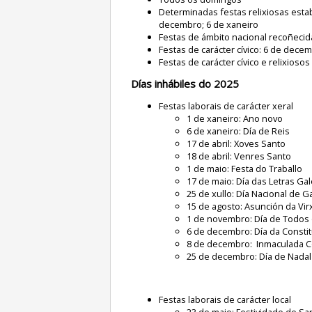
Determinadas festas relixiosas esta
decembro; 6 de xaneiro
Festas de ámbito nacional recoñecid
Festas de carácter cívico: 6 de dece
Festas de carácter cívico e relixio
Días inhábiles do 2025
Festas laborais de carácter xeral
1 de xaneiro: Ano novo
6 de xaneiro: Día de Reis
17 de abril: Xoves Santo
18 de abril: Venres Santo
1 de maio: Festa do Traballo
17 de maio: Día das Letras Ga
25 de xullo: Día Nacional de Ga
15 de agosto: Asunción da Vir
1 de novembro: Día de Todos
6 de decembro: Día da Consti
8 de decembro: Inmaculada 
25 de decembro: Día de Nadal
Festas laborais de carácter local
23 de maio: Festividade de San