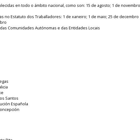
blecidas en todo o ámbito nacional, como son: 15 de agosto; 1 de novembro
as no Estatuto dos Traballadores: 1 de xaneiro; 1 de maio; 25 de decembro
mbro
sos das Comunidades Autónomas e das Entidades Locais
legas
licia
xe
 os Santos
tución Española
Concepción
ta Rita