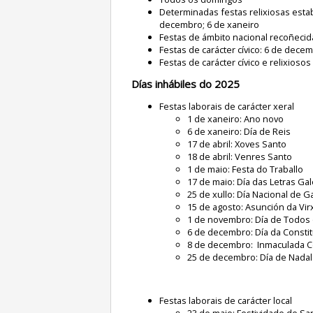
Determinadas festas relixiosas esta
decembro; 6 de xaneiro
Festas de ámbito nacional recoñecid
Festas de carácter cívico: 6 de dece
Festas de carácter cívico e relixio
Días inhábiles do 2025
Festas laborais de carácter xeral
1 de xaneiro: Ano novo
6 de xaneiro: Día de Reis
17 de abril: Xoves Santo
18 de abril: Venres Santo
1 de maio: Festa do Traballo
17 de maio: Día das Letras Ga
25 de xullo: Día Nacional de Ga
15 de agosto: Asunción da Vir
1 de novembro: Día de Todos
6 de decembro: Día da Consti
8 de decembro: Inmaculada 
25 de decembro: Día de Nadal
Festas laborais de carácter local
23 de maio: Festividade de San