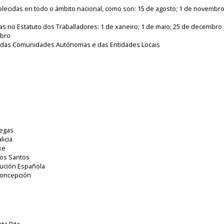
blecidas en todo o ámbito nacional, como son: 15 de agosto; 1 de novembro
as no Estatuto dos Traballadores: 1 de xaneiro; 1 de maio; 25 de decembro
mbro
sos das Comunidades Autónomas e das Entidades Locais
legas
licia
xe
 os Santos
tución Española
Concepción
ta Rita