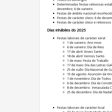
Determinadas festas relixiosas esta
decembro; 6 de xaneiro
Festas de ámbito nacional recoñecid
Festas de carácter cívico: 6 de dece
Festas de carácter cívico e relixio
Días inhábiles do 2025
Festas laborais de carácter xeral
1 de xaneiro: Ano novo
6 de xaneiro: Día de Reis
17 de abril: Xoves Santo
18 de abril: Venres Santo
1 de maio: Festa do Traballo
17 de maio: Día das Letras Ga
25 de xullo: Día Nacional de Ga
15 de agosto: Asunción da Vir
1 de novembro: Día de Todos
6 de decembro: Día da Consti
8 de decembro: Inmaculada 
25 de decembro: Día de Nadal
Festas laborais de carácter local
23 de maio: Festividade de San