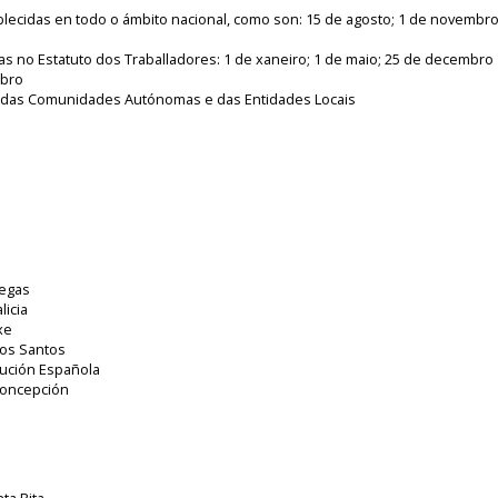
blecidas en todo o ámbito nacional, como son: 15 de agosto; 1 de novembro
as no Estatuto dos Traballadores: 1 de xaneiro; 1 de maio; 25 de decembro
mbro
sos das Comunidades Autónomas e das Entidades Locais
legas
licia
xe
 os Santos
tución Española
Concepción
ta Rita