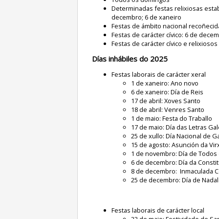
Determinadas festas relixiosas esta
decembro; 6 de xaneiro
Festas de ámbito nacional recoñecid
Festas de carácter cívico: 6 de dece
Festas de carácter cívico e relixio
Días inhábiles do 2025
Festas laborais de carácter xeral
1 de xaneiro: Ano novo
6 de xaneiro: Día de Reis
17 de abril: Xoves Santo
18 de abril: Venres Santo
1 de maio: Festa do Traballo
17 de maio: Día das Letras Ga
25 de xullo: Día Nacional de Ga
15 de agosto: Asunción da Vir
1 de novembro: Día de Todos
6 de decembro: Día da Consti
8 de decembro: Inmaculada 
25 de decembro: Día de Nadal
Festas laborais de carácter local
23 de maio: Festividade de San