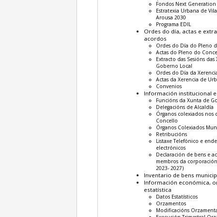
Fondos Next Generation
Estratexia Urbana de Vil
Arousa 2030
Programa EDIL
Ordes do día, actas e extr
acordos
Ordes do Día do Pleno 
Actas do Pleno do Conce
Extracto das Sesións das
Goberno Local
Ordes do Día da Xerenc
Actas da Xerencia de Ur
Convenios
Información institucional e
Funcións da Xunta de G
Delegacións de Alcaldía
Órganos colexiados nos 
Concello
Órganos Colexiados Muni
Retribucións
Listaxe Telefónico e end
electrónicos
Declaración de bens e ac
membros da corporació
2023- 2027)
Inventario de bens municip
Información económica, o
estatística
Datos Estatísticos
Orzamentos
Modificacións Orzamenta