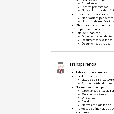
Expedientes
Escritos presentados
Nova solicitude electrón
Buzón de notificacións
Notificacións pendentes
Histórico de notificación
Obtención do volante de
empadroamento
Sala de Sinaturas
Documentos pendentes d
Documentos rexeitados
Documentos asinados
Transparencia
Taboleiro de anuncios
Perfil do contratante
Listado de Empresas Adx
Contratos Adxudicados
Normativa municipal
Ordenanzas e Regulame
Ordenanzas fiscais
Directrices
Bandos
Normas en tramitación
Proxectos cofinanciados 
europeos