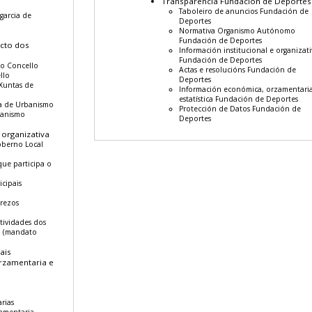
Transparencia Fundación de Deportes
Taboleiro de anuncios Fundación de
agarcia de
Deportes
Normativa Organismo Autónomo
Fundación de Deportes
acto dos
Información institucional e organizati
Fundación de Deportes
do Concello
Actas e resolucións Fundación de
llo
Deportes
 Xuntas de
Información económica, orzamentaria
estatística Fundación de Deportes
ia de Urbanismo
Protección de Datos Fundación de
banismo
Deportes
 organizativa
oberno Local
que participa o
cipais
erezos
tividades dos
n (mandato
ais
rzamentaria e
rias