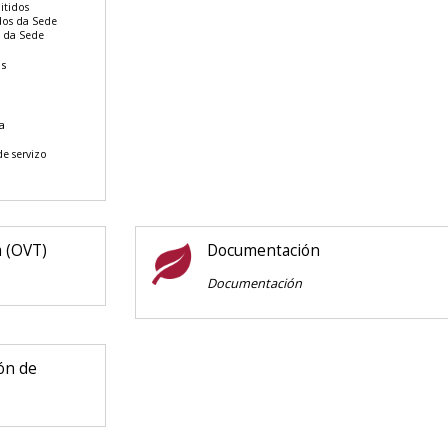
itidos
ados da Sede
o da Sede
es
a
de servizo
ia (OVT)
Documentación
Documentación