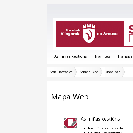
As miñas xestións
Trámites
Transpa
Sede Electrónica
Sobre a Sede
Mapa web
Mapa Web
As miñas xestións
Identificarse na Sede
Os meus expedientes