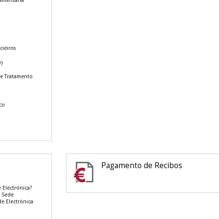
zamentaria
s
cieiros
)
de Tratamento
co
Pagamento de Recibos
 Electrónica?
a Sede
e Electrónica