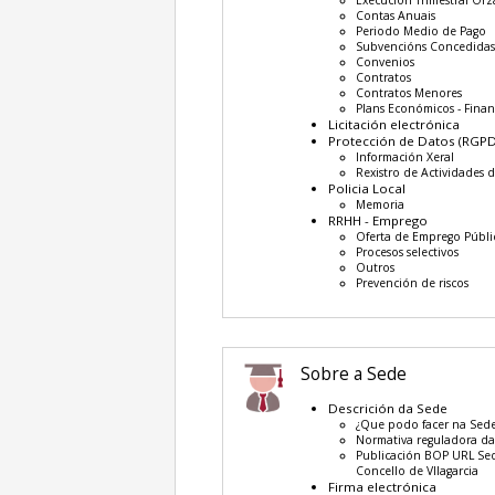
Execución Trimestral Or
Contas Anuais
Periodo Medio de Pago
Subvencións Concedida
Convenios
Contratos
Contratos Menores
Plans Económicos - Finan
Licitación electrónica
Protección de Datos (RGPD
Información Xeral
Rexistro de Actividades 
Policia Local
Memoria
RRHH - Emprego
Oferta de Emprego Públi
Procesos selectivos
Outros
Prevención de riscos
Sobre a Sede
Descrición da Sede
¿Que podo facer na Sede
Normativa reguladora d
Publicación BOP URL Sed
Concello de VIlagarcia
Firma electrónica