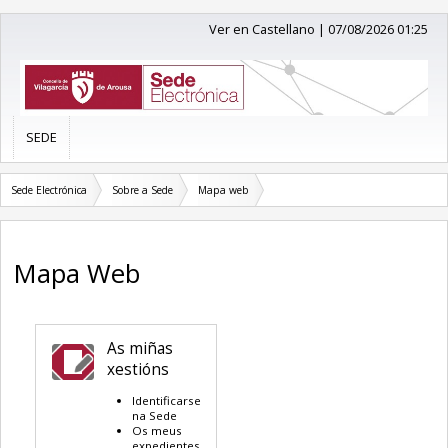
Ver en Castellano
|
07/08/2026 01:25
SEDE
Sede Electrónica
Sobre a Sede
Mapa web
Mapa Web
As miñas
xestións
Identificarse
na Sede
Os meus
expedientes