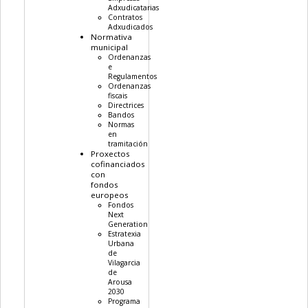
Adxudicatarias
Contratos
Adxudicados
Normativa
municipal
Ordenanzas
e
Regulamentos
Ordenanzas
fiscais
Directrices
Bandos
Normas
en
tramitación
Proxectos
cofinanciados
con
fondos
europeos
Fondos
Next
Generation
Estratexia
Urbana
de
Vilagarcia
de
Arousa
2030
Programa