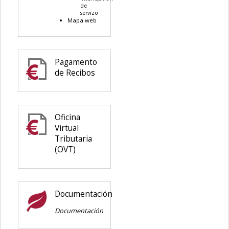
de
servizo
Mapa web
Pagamento
de Recibos
Oficina
Virtual
Tributaria
(OVT)
Documentación
Documentación