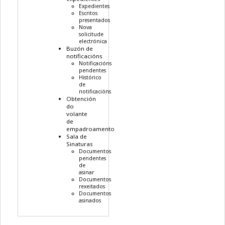
Expedientes
Escritos
presentados
Nova
solicitude
electrónica
Buzón de
notificacións
Notificacións
pendentes
Histórico
de
notificacións
Obtención
do
volante
de
empadroamento
Sala de
Sinaturas
Documentos
pendentes
de
asinar
Documentos
rexeitados
Documentos
asinados