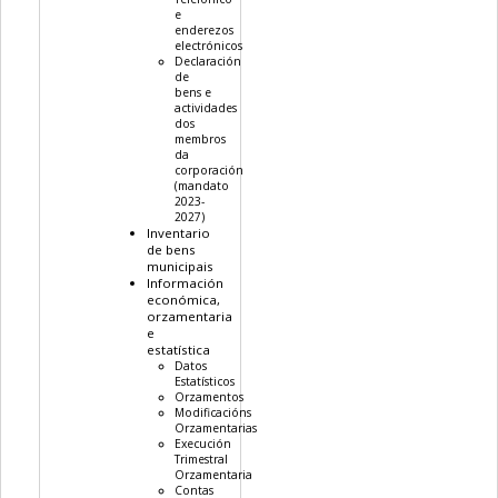
e
enderezos
electrónicos
Declaración
de
bens e
actividades
dos
membros
da
corporación
(mandato
2023-
2027)
Inventario
de bens
municipais
Información
económica,
orzamentaria
e
estatística
Datos
Estatísticos
Orzamentos
Modificacións
Orzamentarias
Execución
Trimestral
Orzamentaria
Contas