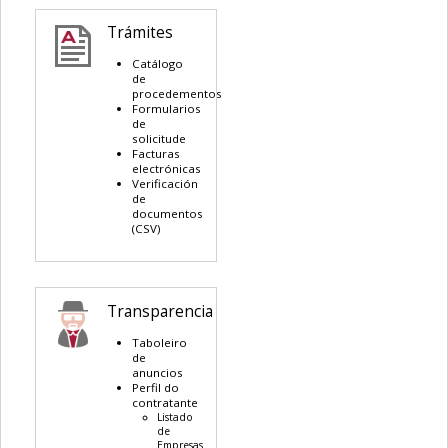
Trámites
Catálogo
de
procedementos
Formularios
de
solicitude
Facturas
electrónicas
Verificación
de
documentos
(CSV)
Transparencia
Taboleiro
de
anuncios
Perfil do
contratante
Listado
de
Empresas