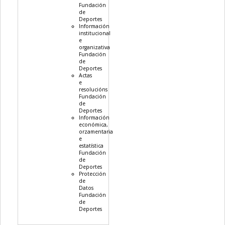
Fundación
de
Deportes
Información
institucional
e
organizativa
Fundación
de
Deportes
Actas
e
resolucións
Fundación
de
Deportes
Información
económica,
orzamentaria
e
estatística
Fundación
de
Deportes
Protección
de
Datos
Fundación
de
Deportes