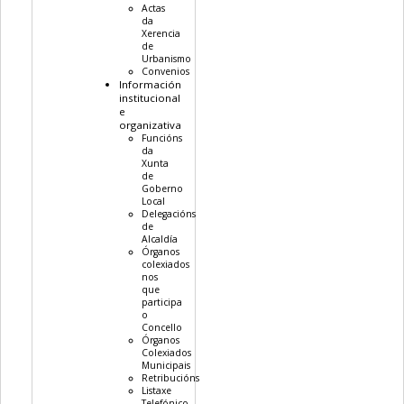
Actas
da
Xerencia
de
Urbanismo
Convenios
Información
institucional
e
organizativa
Funcións
da
Xunta
de
Goberno
Local
Delegacións
de
Alcaldía
Órganos
colexiados
nos
que
participa
o
Concello
Órganos
Colexiados
Municipais
Retribucións
Listaxe
Telefónico