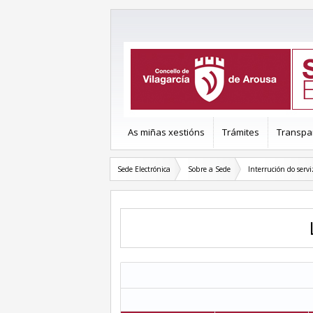
As miñas xestións
Trámites
Transpa
Sede Electrónica
Sobre a Sede
Interrución do servi