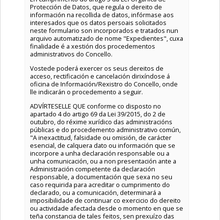
Protección de Datos, que regula o dereito de
información na recollida de datos, infórmase aos
interesados que os datos persoais solicitados
neste formulario son incorporados e tratados nun
arquivo automatizado de nome "Expedientes", cuxa
finalidade é a xestión dos procedementos
administrativos do Concello.
Vostede poderá exercer os seus dereitos de
acceso, rectificación e cancelación dirixíndose á
oficina de Información/Rexistro do Concello, onde
lle indicarán o procedemento a seguir.
ADVÍRTESELLE QUE conforme co disposto no
apartado 4 do artigo 69 da Lei 39/2015, do 2 de
outubro, do réxime xurídico das administracións
públicas e do procedemento administrativo común,
"A inexactitud, falsidade ou omisión, de carácter
esencial, de calquera dato ou información que se
incorpore a unha declaración responsable ou a
unha comunicación, ou a non presentación ante a
Administración competente da declaración
responsable, a documentación que sexa no seu
caso requirida para acreditar o cumprimento do
declarado, ou a comunicación, determinará a
imposibilidade de continuar co exercicio do dereito
ou actividade afectada desde o momento en que se
teña constancia de tales feitos, sen prexuízo das