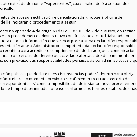
 automatizado de nome "Expedientes", cuxa finalidade é a xestión dos
oncello.
tos de acceso, rectificación e cancelación dirixíndose á oficina de
de lle indicarán o procedemento a seguir.
to no apartado 4 do artigo 69 da Lei 39/2015, do 2 de outubro, do réxime
s e do procedemento administrativo común, "A inexactitud, falsidade ou
alquera dato ou información que se incorpore a unha declaración responsab
esentación ante a Administración competente da declaración responsable,
requirida para acreditar o cumprimento do declarado, ou a comunicación,
tinuar co exercicio do dereito ou actividade afectada desde o momento en
os, sen prexuízo das responsabilidades penais, civís ou administrativas a q
ación pública que declare tales circunstancias poderá determinar a obriga
tuación xurídica ao momento previo ao recoñecemento ou ao exercicio do
 correspondente, así como a imposibilidade de instar un novo procedemen
do de tempo determinado, todo iso conforme aos termos establecidos na
logo