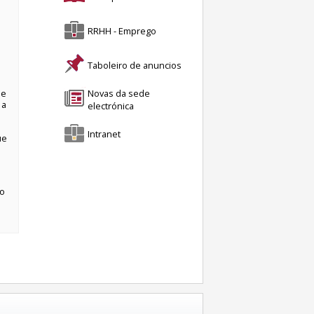
RRHH - Emprego
Taboleiro de anuncios
le
Novas da sede
 a
electrónica
Intranet
ue
to
s