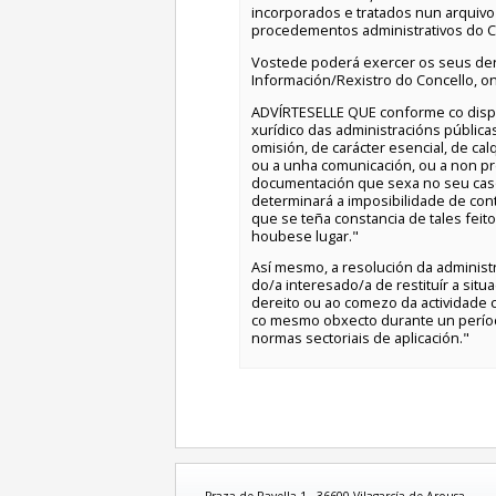
incorporados e tratados nun arquivo
procedementos administrativos do C
Vostede poderá exercer os seus derei
Información/Rexistro do Concello, on
ADVÍRTESELLE QUE conforme co dispos
xurídico das administracións pública
omisión, de carácter esencial, de c
ou a unha comunicación, ou a non pr
documentación que sexa no seu caso 
determinará a imposibilidade de con
que se teña constancia de tales feit
houbese lugar."
Así mesmo, a resolución da administr
do/a interesado/a de restituír a si
dereito ou ao comezo da actividade
co mesmo obxecto durante un perío
normas sectoriais de aplicación."
Praza de Ravella 1 - 36600 Vilagarcía de Arousa