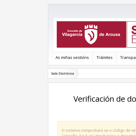
As miñas xestións
Trámites
Transpa
Sede Electrónica
Verificación de documentos Mediante Código Seguro de
O sistema comprobará se o código de ver
Concello. Se é así, mostraráse o docume