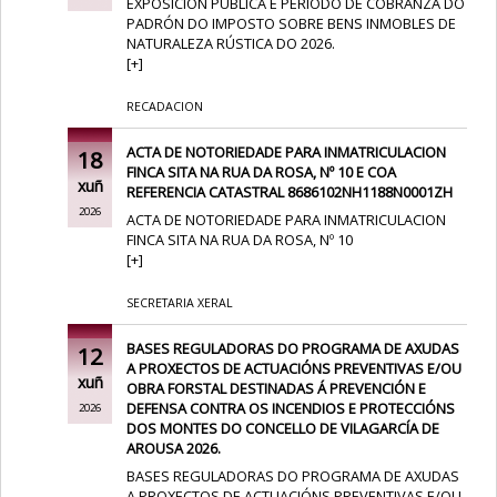
EXPOSICIÓN PÚBLICA E PERÍODO DE COBRANZA DO
PADRÓN DO IMPOSTO SOBRE BENS INMOBLES DE
NATURALEZA RÚSTICA DO 2026.
[
+
]
RECADACION
ACTA DE NOTORIEDADE PARA INMATRICULACION
18
FINCA SITA NA RUA DA ROSA, Nº 10 E COA
xuñ
REFERENCIA CATASTRAL 8686102NH1188N0001ZH
2026
ACTA DE NOTORIEDADE PARA INMATRICULACION
FINCA SITA NA RUA DA ROSA, Nº 10
[
+
]
SECRETARIA XERAL
BASES REGULADORAS DO PROGRAMA DE AXUDAS
12
A PROXECTOS DE ACTUACIÓNS PREVENTIVAS E/OU
xuñ
OBRA FORSTAL DESTINADAS Á PREVENCIÓN E
DEFENSA CONTRA OS INCENDIOS E PROTECCIÓNS
2026
DOS MONTES DO CONCELLO DE VILAGARCÍA DE
AROUSA 2026.
BASES REGULADORAS DO PROGRAMA DE AXUDAS
A PROXECTOS DE ACTUACIÓNS PREVENTIVAS E/OU