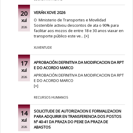
20
VERÁN XOVE 2026
O Ministerio de Transportes e Movilidad
xul
Sostenible
activou descontos de ata o 90% para
2026
facilitar aos mozos de entre 18 e 30 anos viaxar en
transporte público este ve...
[
+
]
XUVENTUDE
17
APROBACIÓN DEFINITIVA DA MODIFICACION DA RPT
E DO ACORDO MARCO
xul
APROBACIÓN DEFINITIVA DA MODIFICACION DA RPT
2026
E DO ACORDO MARCO
[
+
]
RECURSOS HUMANOS
SOLICITUDE DE AUTORIZACION E FORMALIZACION
14
PARA ADQUIRIR EN TRANSFERENCIA DOS POSTOS
xul
Nº 40-41 DA PRAZA DO PEIXE DA PRAZA DE
ABASTOS
2026