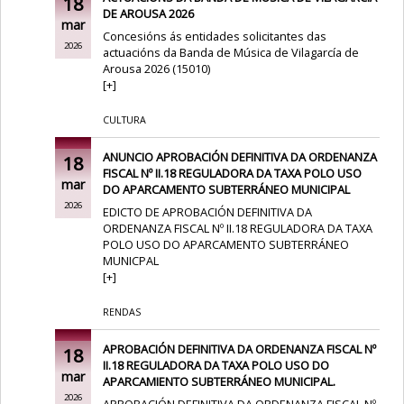
18
DE AROUSA 2026
mar
Concesións ás entidades solicitantes das
2026
actuacións da Banda de Música de Vilagarcía de
Arousa 2026 (15010)
[
+
]
CULTURA
ANUNCIO APROBACIÓN DEFINITIVA DA ORDENANZA
18
FISCAL Nº II.18 REGULADORA DA TAXA POLO USO
mar
DO APARCAMENTO SUBTERRÁNEO MUNICIPAL
2026
EDICTO DE APROBACIÓN DEFINITIVA DA
ORDENANZA FISCAL Nº II.18 REGULADORA DA TAXA
POLO USO DO APARCAMENTO SUBTERRÁNEO
MUNICPAL
[
+
]
RENDAS
APROBACIÓN DEFINITIVA DA ORDENANZA FISCAL Nº
18
II.18 REGULADORA DA TAXA POLO USO DO
mar
APARCAMIENTO SUBTERRÁNEO MUNICIPAL.
2026
APROBACIÓN DEFINITIVA DA ORDENANZA FISCAL Nº