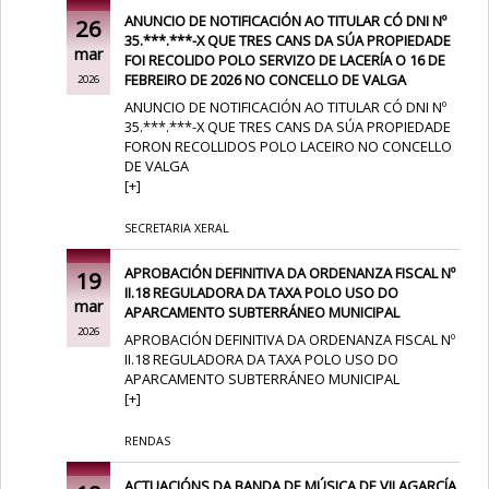
ANUNCIO DE NOTIFICACIÓN AO TITULAR CÓ DNI Nº
26
35.***.***-X QUE TRES CANS DA SÚA PROPIEDADE
mar
FOI RECOLIDO POLO SERVIZO DE LACERÍA O 16 DE
FEBREIRO DE 2026 NO CONCELLO DE VALGA
2026
ANUNCIO DE NOTIFICACIÓN AO TITULAR CÓ DNI Nº
35.***.***-X QUE TRES CANS DA SÚA PROPIEDADE
FORON RECOLLIDOS POLO LACEIRO NO CONCELLO
DE VALGA
[
+
]
SECRETARIA XERAL
APROBACIÓN DEFINITIVA DA ORDENANZA FISCAL Nº
19
II.18 REGULADORA DA TAXA POLO USO DO
mar
APARCAMENTO SUBTERRÁNEO MUNICIPAL
2026
APROBACIÓN DEFINITIVA DA ORDENANZA FISCAL Nº
II.18 REGULADORA DA TAXA POLO USO DO
APARCAMENTO SUBTERRÁNEO MUNICIPAL
[
+
]
RENDAS
ACTUACIÓNS DA BANDA DE MÚSICA DE VILAGARCÍA