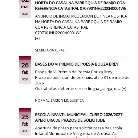
HORTA DO CASAL NA PARROQUIA DE BAMIO COA
mar
REFERENCIA CATASTRAL 0707901NH2200N0001WE
2026
ANUNCIO DE INMATRICULACION DE FINCA RUSTICA
NA HORTA DO CASAL NA PARROQUIA DE BAMIO
COA REFERENCIA CATASTRAL
0707901NH2200N0001WE
[
+
]
SECRETARIA XERAL
26
BASES DO VI PREMIO DE POESÍA BOUZA BREY
Bases do VI Premio de Poesía Bouza Brey
feb
Prazo de admisión de orixinais: ata o 31 de maio de
2026
2026.
Os traballos deberán ser en lingua galega, or...
[
+
]
NORMALIZACION LINGUISTICA
ESCOLA INFANTIL MUNICIPAL- CURSO 2026/2027-
25
APERTURA DE PRAZOS DE SOLICITUDE
feb
Apertura de prazo para solcitar praza na Escola
2026
Infantil Municipal de Vilagarcía de Arousa. As